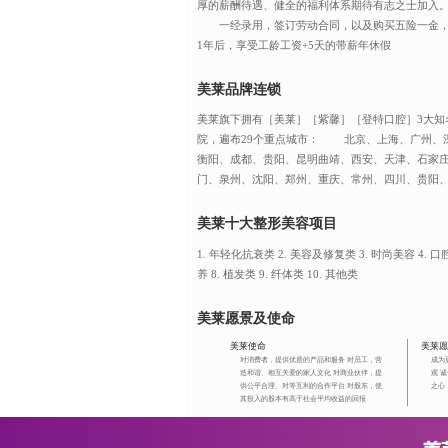
厚的薪酬待遇、健全的福利体系期待有志之士加入
一经录用，签订劳动合同，以及购买五险一金，
1年后，享受工龄工资+5天的带薪年休假
美莱品牌连锁
美莱旗下拥有［美莱］［紫馨］［登特口腔］3大知
院，遍布29个重点城市： 北京、上海、广州、
衡阳、成都、贵阳、昆明曲靖、西安、天津、石家
门、泉州、沈阳、郑州、重庆、常州、四川、贵阳
美莱十大整形美容项目
1. 年轻化抗衰类 2. 美容及修复类 3. 时尚美容 4. 口腔
养 8. 植发类 9. 纤体类 10. 其他类
美莱愿景及使命
美莱使命
美莱愿
对消费者，提供优质的产品和服务 对员工，营
成为
造和谐、相互关爱的家人文化 对商业伙伴，提
观 
供公平合理、对等互利的合作平台 对股东，使
之心
其投入的股本有高于社会平均收益的回报